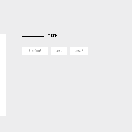
ТЕГИ
- Любой -
test
test2
Ростехнадзор
Северо-Кавказское управление Ростехнадзора
Средне-Волжское управление
Шахты