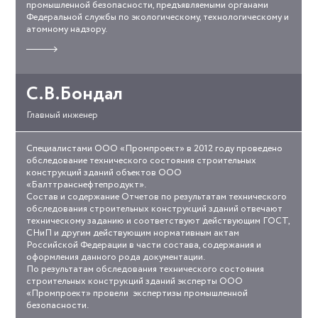
промышленной безопасности, предъявляемыми органами
Федеральной службы по экологическому, технологическому и
атомному надзору.
Прочитать
отзыв
о
работе
С.В.Бондал
Главный инженер
Специалистами ООО «Промпроект» в 2012 году проведено
ooo-
обследование технического состояния строительных
balttransnefteprodukt.jpg
конструкций зданий объектов ООО
«Балттранснефтепродукт».
Состав и содержание Отчетов по результатам технического
обследования строительных конструкций зданий отвечают
техническому заданию и соответствуют действующим ГОСТ,
СНиП и другим действующим нормативным актам
Российской Федерации в части состава, содержания и
оформления данного рода документации.
По результатам обследования технического состояния
строительных конструкций зданий эксперты ООО
«Промпроект» провели экспертизы промышленной
безопасности.
Прочитать