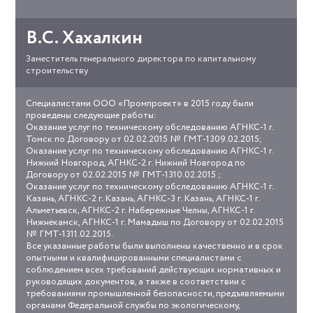
о
работе
В.С. Хахалкин
Заместитель генерального директора по капитальному
строительству
Специалистами ООО «Промпроект» в 2015 году были
ish-
проведены следующие работы:
07_0891-
Оказание услуг по техническому обследованию АГНКС-1 г.
16_ot_08.02.2016_ooo_promproekt_otzyv_o_prodelannoy_rabote.pdf
Томск по Договору от 02.02.2015 № ГМТ-1309.02.2015;
Оказание услуг по техническому обследованию АГНКС-1 г.
Нижний Новгород, АГНКС-2 г. Нижний Новгород по
Договору от 02.02.2015 № ГМТ-1310.02.2015 ;
Оказание услуг по техническому обследованию АГНКС-1 г.
Казань, АГНКС-2 г. Казань, АГНКС-3 г. Казань, АГНКС-1 г.
Альметьевск, АГНКС-2 г. Набережные Челны, АГНКС-1 г.
Нижнекамск, АГНКС-1 г. Мамадыш по Договору от 02.02.2015
№ ГМТ-1311.02.2015.
Все указанные работы были выполнены качественно и в срок
опытными и квалифицированными специалистами с
соблюдением всех требований действующих нормативных и
руководящих документов, а также в соответствии с
требованиями промышленной безопасности, предъявляемыми
органами Федеральной службы по экологическому,