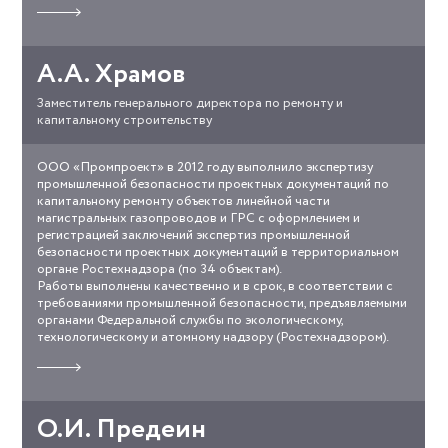
отзыв
о
работе
А.А. Храмов
Заместитель генерального директора по ремонту и
капитальному строительству
ООО «Промпроект» в 2012 году выполнило экспертизу
ooo-
промышленной безопасности проектных документаций по
gazprom-
капитальному ремонту объектов линейной части
transgaz-
магистральных газопроводов и ГРС с оформлением и
sankt-
регистрацией заключений экспертиз промышленной
peterburg.jpg
безопасности проектных документаций в территориальном
органе Ростехнадзора (по 34 объектам).
Работы выполнены качественно и в срок, в соответствии с
требованиями промышленной безопасности, предъявляемыми
органами Федеральной службы по экологическому,
технологическому и атомному надзору (Ростехнадзором).
Прочитать
отзыв
о
работе
О.И. Предеин