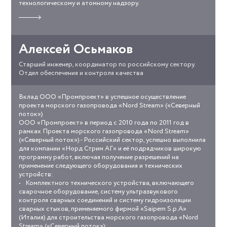
технологическому и атомному надзору.
Прочитать
отзыв
о
работе
Алексей Осьмаков
Старший инженер, координатор по российскому сектору.
Отдел обеспечения и контроля качества
Вклад ООО «Промпроект» в успешное осуществление
otzyv_nord_stream.pdf
проекта морского газопровода «Nord Stream» («Северный
поток»)
ООО «Промпроект» в период с 2010 года по 2011 год в
рамках Проекта морского газопровода «Nord Stream»
(«Северный поток») - Российский сектор, успешно выполнила
для компании «Норд Стрим АГ» и её подрядчиков широкую
программу работ, включая получение разрешений на
применение следующего оборудования и технических
устройств:
• Комплектного технического устройства, включающего
сварочное оборудование, систему ультразвукового
контроля сварных соединений и систему гидроизоляции
сварных стыков, применяемого фирмой «Saipem S.p.A»
(Италия) для строительства морского газопровода «Nord
Stream» («Северный поток»);