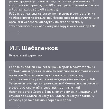
реконструкцию установок защиты от электрохимической
коррозии газопроводов в 2015 год с регистрацией экспертиз
в Ростехнадзоре (по 68 адресов).
Работы выполнены качественно и в срок, в соответствии с
требованиями промышленной безопасности, предъявляемыми
органами Федеральной службы по экологическому,
технологическому и атомному надзору (Ростехнадзор РФ).
Прочитать
отзыв
о
работе
И.Г. Шебаленков
Генеральный директор
Работы выполнены качественно и в срок, в соответствии с
skip0347_ot_20.02.16_promproekt.pdf
требованиями промышленной безопасности, предъявляемыми
органами Федеральной службы по экологическому,
технологическому и атомному надзору (Ростехнадзор РФ).
Заключения экспертиз промышленной безопасности внесены
в реестр заключений экспертизы промышленной
безопасности в Северо-Западном Управлении Федеральной
службы по экологическому, технологическому и атомному
надзору в установленном порядке и сроке.
Прочитать
отзыв