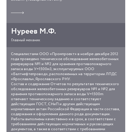
Прочитать
отзыв
о
работе
Нуреев М.Ф.
Главный механик
Специалистами ООО «Промпроект» в ноябре-декабре 2012
baltnefteprovod.jpg
года проведено техническое обследование железобетонных
резервуаров №1 и №2 для хранения противопожарного
запаса воды У=1500м
3
, эксплуатируемых ООО
«Балтнефтепровод», расположенных на территории ЛПДС
«Ярославль», Ярославского РНУ.
Состав и содержание Отчетов по результатам технического
обследования железобетонных резервуаров №1 и №2 для
хранения противопожарного запаса воды V=1500m
отвечают техническому заданию и соответствуют
действующим ГОСТ, СНиП и другим действующим
нормативным актам Российской Федерации в части состава,
содержания и оформления данного рода документации.
Работы выполнены качественно и в срок, в соответствии с
требованиями действующих нормативных и руководящих
документов, а также в соответствии с требованиями