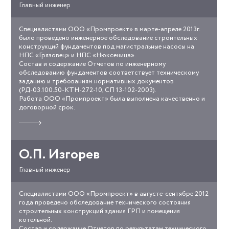
Главный инженер
Специалистами ООО «Промпроект» в марте-апреле 2013г.
oao-
было проведено инженерное обследование строительных
smn.jpg
конструкций фундаментов под магистральные насосы на
НПС «Грязовец» и НПС «Нюксеница».
Состав и содержание Отчетов по инженерному
обследованию фундаментов соответствует техническому
заданию и требованиям нормативных документов
(РД-03.100.50-КТН-272-10, СП 13-102-2003).
Работа ООО «Промпроект» была выполнена качественно и
договорной срок.
Прочитать
отзыв
о
работе
О.П. Изгорев
Главный инженер
Специалистами ООО «Промпроект» в августе-сентябре 2012
ooo-
года проведено обследование технического состояния
investkonsalt.jpg
строительных конструкций здания ГРП и помещения
котельной.
Состав и содержание Отчетов по результатам технического