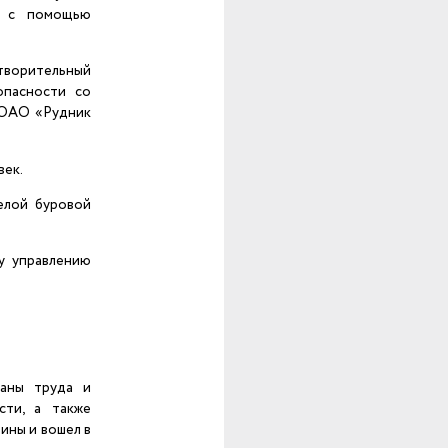
е с помощью
творительный
опасности со
 ОАО «Рудник
век.
елой буровой
у управлению
раны труда и
сти, а также
ины и вошел в