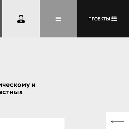
ическому и
частных