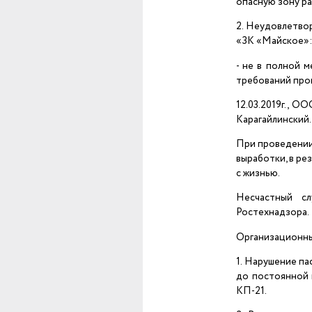
опасную зону р
2. Неудовлетво
«ЗК «Майское»
- не в полной 
требований про
12.03.2019г., О
Карагайлинский.
При проведении
выработки, в ре
с жизнью.
Несчастный с
Ростехнадзора.
Организационны
1. Нарушение па
до постоянной 
КП-21.