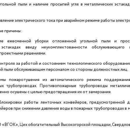
угольной пыли и наличие просыпей угля в металлических эстака
явление электрического тока при аварийном режиме работы электр
е причины:
ние ежесменной уборки отложенной угольной пыли и прос
х эстакадах ввиду неукомплектованности обслуживающего 
 проектными решениями.
контроля за работой и состоянием технологического оборудовани
ой пыли обслуживающим персоналом со стороны должностных лиц.
емы пожаротушения из автоматического режима поддержани
ых трубопроводах. Противопожарные трубопроводы металличе
енно осушены с целью предотвращения их от замерзания.
блокировки работы ленточных конвейеров, предусмотренной д
ейеров при снижении давления воды в пожарных трубопроводах в 
АО «ВГОК», Цех обогатительный Высокогорской площадки, Свердлов