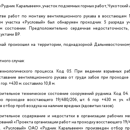
О «Рудник Каральвеем», участок подземных горных работ, Чукотский
ве работ по монтажу вентиляционного рукава в восстающем 1
0м участка «Русловый» был обнаружен проходчик 5 разряда у
ом состоянии. Предположительно сердечная недостаточность,
уктами ВР.
чай произошел на территории, поднадзорной Дальневосточном
ного случая:
ехнологического процесса. Код 05. При ведении взрывных ра
ставание вентиляционного рукава от груди забоя при проходке
гор. +430 м. составило 10,8 м.
рительное техническое состояние сооружений рудника. Код 04.
о проходке восстающего 19/480/206, шт. 6 гор +430 м. уч. «
 отбор проб воздуха на наличие вредных (ядовитых газов).
рительное содержание и недостатки в организации рабочих мес
ований «Проекта организации работ на проходку восстающего 19/
уч. «Русловый» ОАО «Рудник Каральвеем» произведен отбор пр