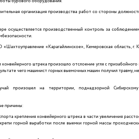
аботы бурового оборудования.
рительная организация производства работ со стороны должнос
:
мере осуществляется производственный контроль за соблюдение
мбезопасности.
ОО «Шахтоуправление «Карагайлинское», Кемеровская область, г. Ки
 конвейерного штрека произошло отслоение угля с призабойного
зультате чего машинист горных выемочных машин получил травму, 
лучай произошел на территории, поднадзорной Сибирскому
е причины:
спорта крепления конвейерного штрека в части увеличения рассто
крепи горной выработки после выемки горной массы проходческ