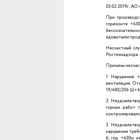
03.02.2019г., А
При производст
горизонте +43
бессознательн
ядовитыми прод
Несчастный слу
Ростехнадзора.
Причины несчаст
1. Нарушение т
вентиляция. От
19/480/206 Шт.6 
2. Неудовлетво
горных работ п
контролировался
3. Неудовлетво
нарушение треб
6, гор. +430м 