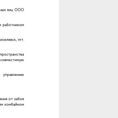
тных лиц ООО
м работником
селевск, пгт.
 пространства
несовместимую
 управлению
яния от забоя
им комбайном