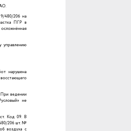
 АО.
9/480/206 на
частка ПГР в
 осложнённая
у управлению
бот нарушена
 восстающего
 При ведении
Русловый» не
т. Код 09. В
480/206 шт. №
об воздуха с