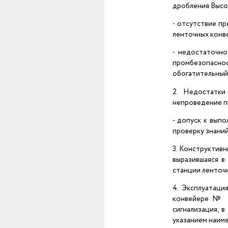
дробления Высо
- отсутствие пр
ленточных конв
- недостаточн
промбезопасн
обогатительный
2. Недостатки
непроведение п
- допуск к вып
проверку знаний
3. Конструктив
выразившаяся в
станции ленточ
4. Эксплуатаци
конвейере № 9
сигнализация, 
указанием наим