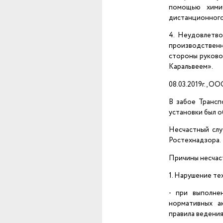
помощью хими
дистанционного
4. Неудовлетво
производствен
стороны руково
Каральвеем».
08.03.2019г., О
В забое Трансп
установки был о
Несчастный слу
Ростехнадзора.
Причины несчаст
1. Нарушение те
- при выполне
нормативных а
правила ведения