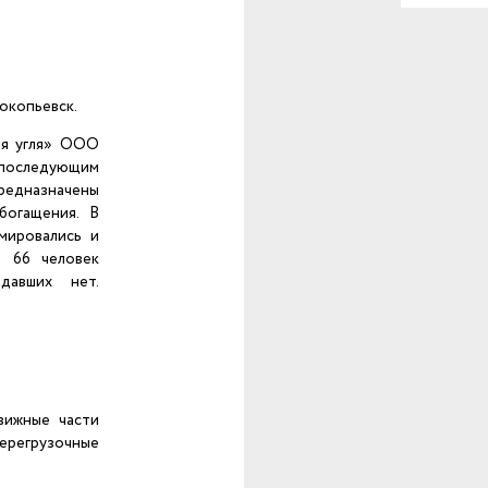
рокопьевск.
ия угля» ООО
последующим
предназначены
богащения. В
мировались и
е 66 человек
давших нет.
вижные части
перегрузочные