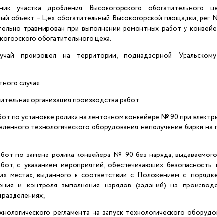
тник участка дробления Высокогорского обогатительного ц
ый объект – Цех обогатительный Высокогорской площадки, рег.
тельно травмирован при выполнении ремонтных работ у конвейе
когорского обогатительного цеха.
лучай произошел на территории, поднадзорной Уральскому
ного случая:
рительная организация производства работ:
бот по установке ролика на ленточном конвейере № 90 при электр
вленного технологического оборудования, неполучение бирки на
абот по замене ролика конвейера № 90 без наряда, выдаваемог
бот, с указанием мероприятий, обеспечивающих безопасность 
их местах, выданного в соответствии с Положением о порядке
нения и контроля выполнения нарядов (заданий) на производ
дразделениях;
ехнологического регламента на запуск технологического оборудо