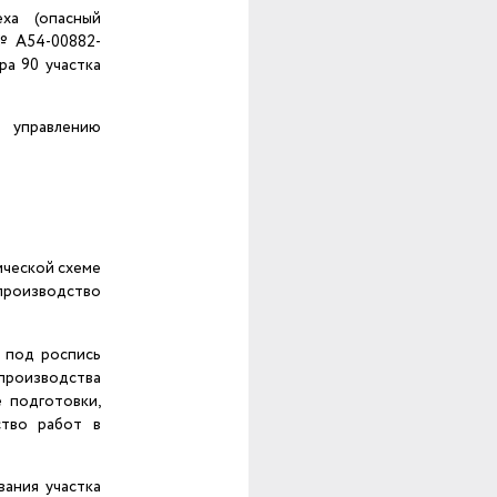
еха (опасный
 № А54-00882-
ра 90 участка
 управлению
ической схеме
 производство
о под роспись
производства
 подготовки,
ство работ в
вания участка