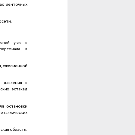
дах ленточных
осети.
ыпей угля в
персонала в
я, ежесменной
я давления в
ских эстакад
ля остановки
металлических
ская область.