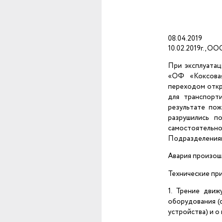
08.04.2019
10.02.2019г., О
При эксплуата
«ОФ «Коксовая
переходом откр
для транспорт
результате пож
разрушились п
самостоятель
Подразделениям
Авария произош
Технические пр
1. Трение дви
оборудования (с
устройства) и о 