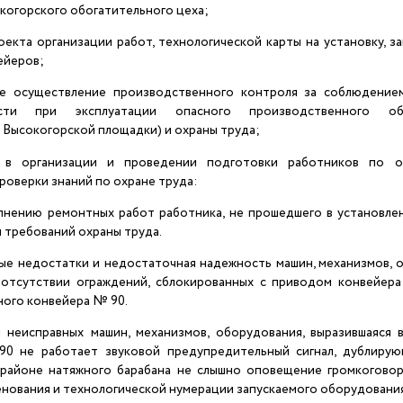
когорского обогатительного цеха;
оекта организации работ, технологической карты на установку, з
ейеров;
ое осуществление производственного контроля за соблюдение
ости при эксплуатации опасного производственного о
 Высокогорской площадки) и охраны труда;
 в организации и проведении подготовки работников по о
роверки знаний по охране труда:
олнению ремонтных работ работника, не прошедшего в установл
 требований охраны труда.
ные недостатки и недостаточная надежность машин, механизмов, 
 отсутствии ограждений, сблокированных с приводом конвейера
ного конвейера № 90.
я неисправных машин, механизмов, оборудования, выразившаяся 
0 не работает звуковой предупредительный сигнал, дублирую
в районе натяжного барабана не слышно оповещение громкогово
енования и технологической нумерации запускаемого оборудования