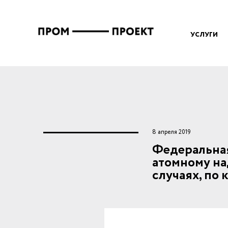
Перейти к основному содержанию
Вы здесь
УСЛУГИ
8 апреля 2019
Федеральная
атомному на
случаях, по