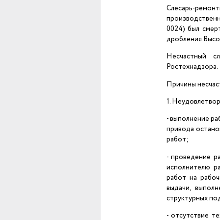
Слесарь-ремон
производственн
0024) был смер
дробления Высо
Несчастный с
Ростехнадзора.
Причины несчаст
1. Неудовлетво
- выполнение ра
привода остано
работ;
- проведение р
исполнителю ра
работ на рабоч
выдачи, выпол
структурных по
- отсутствие т