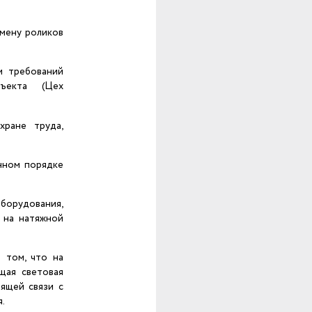
амену роликов
м требований
бъекта (Цех
хране труда,
енном порядке
оборудования,
 на натяжной
в том, что на
щая световая
рящей связи с
.