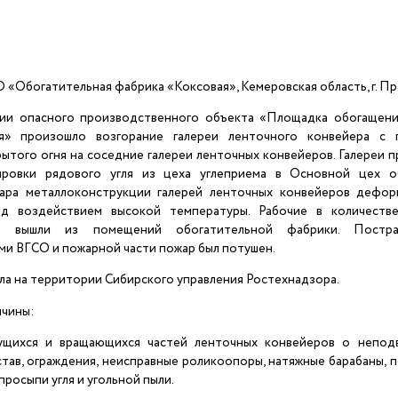
ОО «Обогатительная фабрика «Коксовая», Кемеровская область, г. П
ции опасного производственного объекта «Площадка обогащен
» произошло возгорание галереи ленточного конвейера с 
ытого огня на соседние галереи ленточных конвейеров. Галереи 
ировки рядового угля из цеха углеприема в Основной цех о
ара металлоконструкции галерей ленточных конвейеров дефор
од воздействием высокой температуры. Рабочие в количеств
но вышли из помещений обогатительной фабрики. Постра
и ВГСО и пожарной части пожар был потушен.
ла на территории Сибирского управления Ростехнадзора.
ичины:
жущихся и вращающихся частей ленточных конвейеров о непод
тав, ограждения, неисправные роликоопоры, натяжные барабаны, 
просыпи угля и угольной пыли.