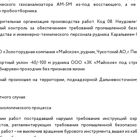
ческого газоанализатора АМ-5М из-под восстающего, а н
 пробоотборника.
рительная организация производства работ. Код 08. Неудовле
ный контроль за обеспечением требований промышленной без
дства и инженерно-технического персонала рудника Каральвеем
ОО «Золоторудная компания «Майское», рудник, Чукотский АО, г. Пе
ортный уклон -40/-100 м рудника ООО «ЗК «Майское» под стр
бнаружен проходчик без признаков жизни.
чай произошел на территории, поднадзорной Дальневосточном
ного случая:
хнологического процесса:
нии работ пострадавший нарушил требования инструкций ох
ктов, регламентирующих требования промышленной безопасно
 работ – не выключив вращение бурового инструмента, вышел из каб