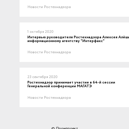
Новости Ростехнадзора
1 октября 2020
Интервью руководителя Ростехнадзора Алексея Алёш
информационному агентству "Интерфакс"
Новости Ростехнадзора
23 сентября 2020
Ростехнадзор принимает участие в 64-й сессии
Генеральной конференции МАГАТЭ
Новости Ростехнадзора
© Промпроект