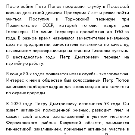
После войны Петр Попов продолжил службу в Псковской
военно-десантной дивизии. Прослужил 7 лет и решил пойти
учиться. Поступил в Торжокский техникум при
Правительстве СССР, который готовил кадры для
Госрезерва. По линии Госрезерва проработал до 1963-го
года. В разное время назначался заместителем начальника
цеха на предприятии, заместителя начальника по качеству,
начальником зернохранилища на станции Тихонова пустынь.
В шестидесятые годы Петр Дмитриевич перешел на
партийную работу.
В конце 80-х годов появляется новая служба – экологическая.
Интерес к ней в обществе был колоссальный. Петр Попов
занимался подбором кадров для вновь созданного комитета
по охране природы.
В 2020 году Петру Дмитриевичу исполнится 93 года. Он
живет активной полноценной жизнью, разводит пчел и
сажает свой огород, расположенный в уютном местечке
Ферзиковского района Калужской области, занимается
гимнастикой, закаливанием, принимает активное участие в