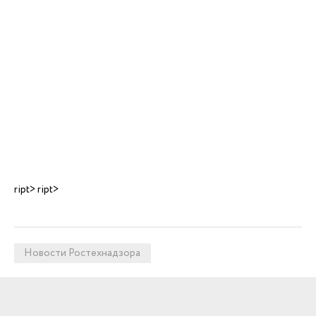
ript> ript>
Новости Ростехнадзора