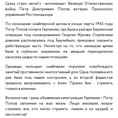
Сразу стало легче!» - вспоминает Великую Отечественную
войну Петр Дмитриевич Попов, ветеран Приокского
управления Ростехнадзора.
По окончании снайперской школы в конце марта 1945 года
Петр Попов попал в Германию, где была в разгаре Берлинская
операция под командованием Георгия Жукова. Стрелковая
дивизия располагалась под Берлибыло приказано охранять
действующую часть. Несмотря на то, что немецкая армия
была в глубоком окружении, ее авиация периодически
наносила удары по нашим позициям.
Однажды молодым снайперам поручили освобождать
занятый противником многоэтажный дом. Одна половина его
уже была под нашим контролем, а из второй фашистов
пришлось выпроваживать с боем. Приказ был - стрелять
только в военных.
Восьмое мая – день объявления капитуляции Германии – Петр
Попов запомнил на всю жизнь. Люди ликовали, вокруг
стреляло все, что могло стрелять: палили и из орудий, и
пистолетов!