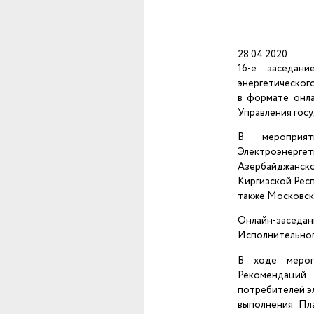
28.04.2020
16-е заседан
энергетического
в формате онла
Управления гос
В мероприят
Электроэнергет
Азербайджанской
Киргизской Респ
также Московск
Онлайн-засе
Исполнительног
В ходе мероп
Рекомендаций
потребителей эл
выполнения Пла