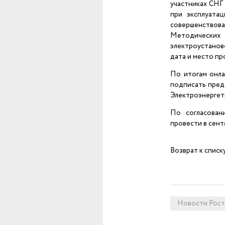
участниках СНГ
при эксплуата
совершенствов
Методических 
электроустанов
дата и место пр
По итогам онла
подписать пред
Электроэнергет
По согласован
провести в сент
Возврат к списк
Новости Рост