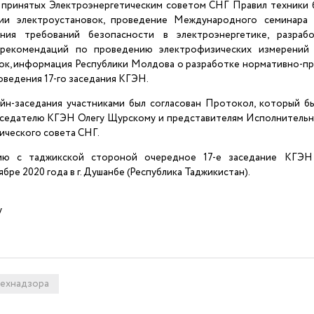
 принятых Электроэнергетическим советом СНГ Правил техники 
ции электроустановок, проведение Международного семинара
ания требований безопасности в электроэнергетике, разраб
рекомендаций по проведению электрофизических измерений
ок, информация Республики Молдова о разработке нормативно-пр
оведения 17-го заседания КГЭН.
йн-заседания участниками был согласован Протокол, который б
седателю КГЭН Олегу Щурскому и представителям Исполнительн
ического совета СНГ.
ию с таджикской стороной очередное 17-е заседание КГЭН
ябре 2020 года в г. Душанбе (Республика Таджикистан).
у
ехнадзора