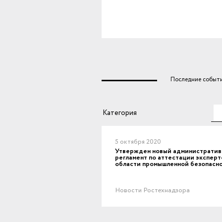
Последние событи
Те
Категория
5 октября 2020
Утвержден новый администрати
регламент по аттестации эксперт
области промышленной безопасн
Новости Ростехнадзора