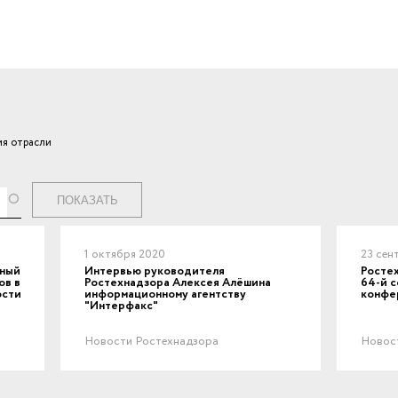
я отрасли
ги
1 октября 2020
23 сен
вный
Интервью руководителя
Ростех
ов в
Ростехнадзора Алексея Алёшина
64-й с
ости
информационному агентству
конфе
"Интерфакс"
Новости Ростехнадзора
Новос