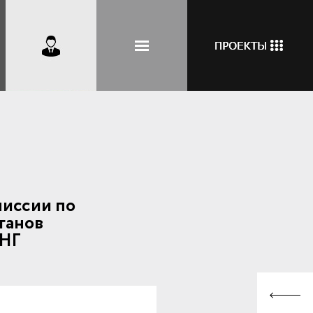
миссии по
ганов
СНГ