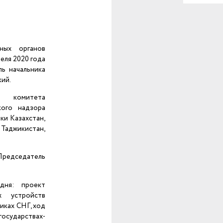
ных органов
еля 2020 года
ь начальника
ий.
о комитета
кого надзора
ки Казахстан,
 Таджикистан,
едседатель
дня: проект
х устройств
иках СНГ, ход
осударствах-