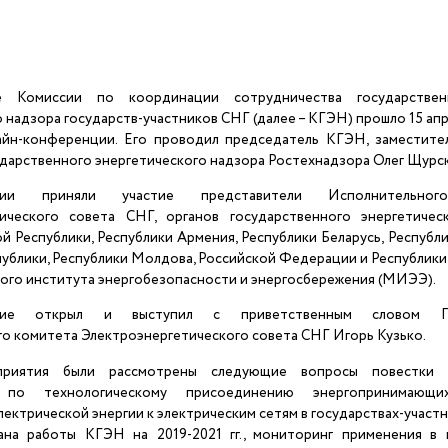
ие Комиссии по координации сотрудничества государствен
 надзора государств-участников СНГ (далее – КГЭН) прошло 15 апр
йн-конференции. Его проводил председатель КГЭН, заместител
ударственного энергетического надзора Ростехнадзора Олег Щурск
ии приняли участие представители Исполнительног
ического совета СНГ, органов государственного энергетичес
 Республики, Республики Армения, Республики Беларусь, Республи
ублики, Республики Молдова, Российской Федерации и Республики
ого института энергобезопасности и энергосбережения (МИЭЭ).
дание открыл и выступил с приветственным словом Пр
о комитета Электроэнергетического совета СНГ Игорь Кузько.
риятия были рассмотрены следующие вопросы повестки 
 по технологическому присоединению энергопринимающи
ектрической энергии к электрическим сетям в государствах-участн
на работы КГЭН на 2019-2021 гг., мониторинг применения в г