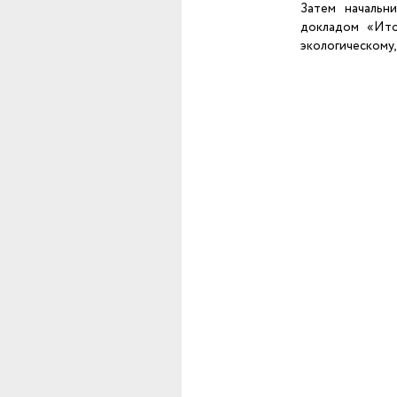
Затем начальн
докладом «Ито
экологическому,