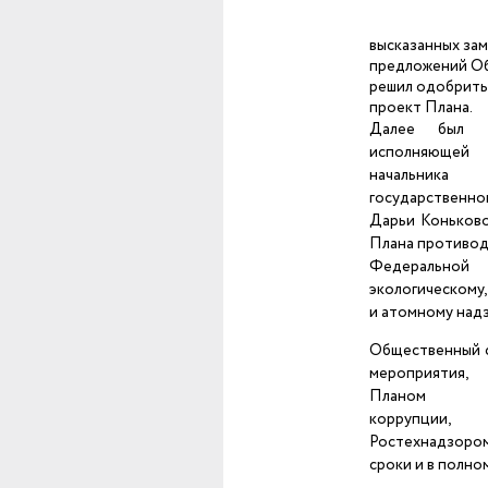
высказанных зам
предложений О
решил одобрить
проект Плана.
Далее был з
исполняюще
начальник
государственно
Дарьи Коньков
Плана противод
Федеральн
экологическому
и атомному надз
Общественный с
мероприятия,
Планом про
коррупции,
Ростехнадзоро
сроки и в полно