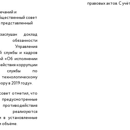
правовых актов. С учё
ечаний и
бщественный совет
 представленный
аслушан доклад
й обязанности
а Управления
й службы и кадров
ой «Об исполнении
ействия коррупции
ой службы по
, технологическому
ору в 2019 году».
овет отметил, что
 предусмотренные
тиводействия
 реализуются
м в установленные
м объёме.