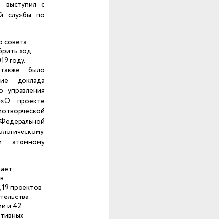
в выступил с
ой службы по
о совета
брить ход
19 году.
также было
ние доклада
о управления
 «О проекте
орческой
едеральной
гическому,
 и атомному
вает
ов
 19 проектов
тельства
и и 42
ативных