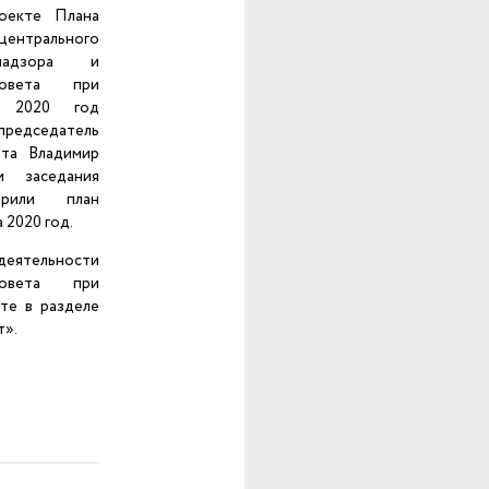
оекте Плана
центрального
хнадзора и
совета при
а 2020 год
седатель
ета Владимир
и заседания
брили план
 2020 год.
ятельности
совета при
те в разделе
т».