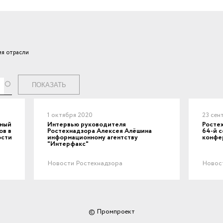
я отрасли
ги
1 октября 2020
23 сен
вный
Интервью руководителя
Ростех
ов в
Ростехнадзора Алексея Алёшина
64-й с
ости
информационному агентству
конфе
"Интерфакс"
Новости Ростехнадзора
Новос
© Промпроект