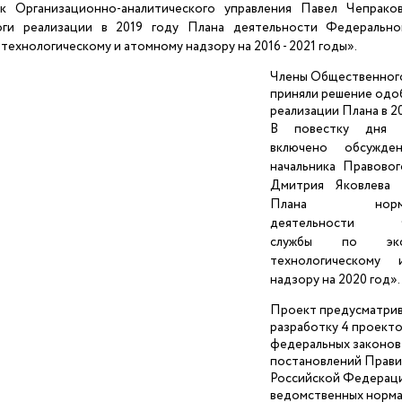
ик Организационно-аналитического управления Павел Чепрако
ги реализации в 2019 году Плана деятельности Федеральн
 технологическому и атомному надзору на 2016 - 2021 годы».
Члены Общественног
приняли решение одо
реализации Плана в 20
В повестку дня 
включено обсужде
начальника Правовог
Дмитрия Яковлева
Плана нормотв
деятельности Ф
службы по эколо
технологическому
надзору на 2020 год».
Проект предусматри
разработку 4 проект
федеральных законов,
постановлений Прави
Российской Федераци
ведомственных норм