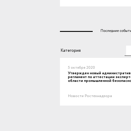
Последние событи
Те
Категория
5 октября 2020
Утвержден новый администрати
регламент по аттестации эксперт
области промышленной безопасн
Новости Ростехнадзора