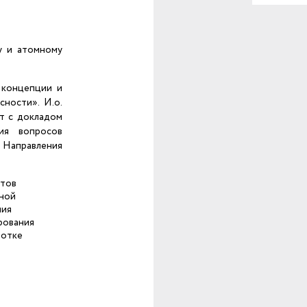
у и атомному
 концепции и
ности». И.о.
т с докладом
ния вопросов
Направления
нтов
нной
ния
рования
ботке