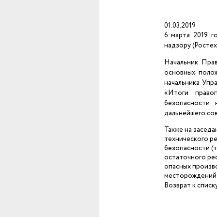
01.03.2019
6 марта 2019 г
надзору (Росте
Начальник Пра
основных полож
начальника Упр
«Итоги правоп
безопасности 
дальнейшего со
Также на засед
технического р
безопасности (т
остаточного ре
опасных произво
месторождений 
Возврат к списк