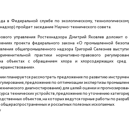
ода в Федеральной службе по экологическому, технологическом
хнадзор) пройдет заседание Научно-технического совета.
вового управления Ростехнадзора Дмитрий Яковлев доложит о
ениях проекта федерального закона «О промышленной безопас
авления общепромышленного надзора Григорий Селезнев выступи
рименительной практики нормативно-правового регулирова
на объектах с обращением хлора и хлорсодержащих сред. 
вершенствования».
ании планируется рассмотреть предложения по развитию инструме
егулирования, предложения по оптимизации экспертизы промышле
ехнического диагностирования) для целей оценки и прогнозирова
сурса технических устройств, предложения по уточнению категори
дственных объектов, на которых ведутся горные работы по разра
общераспространенных и россыпных полезных ископаемых.
у