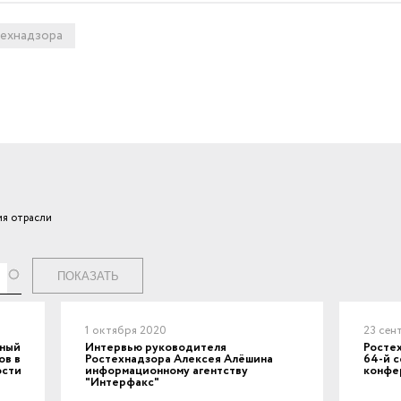
ехнадзора
я отрасли
ги
1 октября 2020
23 сен
вный
Интервью руководителя
Ростех
ов в
Ростехнадзора Алексея Алёшина
64-й с
ости
информационному агентству
конфе
"Интерфакс"