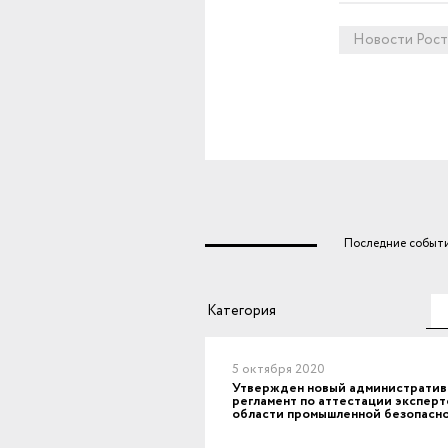
Новости Рост
Последние событи
Те
Категория
5 октября 2020
Утвержден новый администрати
регламент по аттестации эксперт
области промышленной безопасн