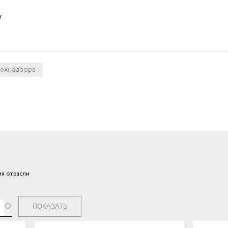
у
ехнадзора
я отрасли
ги