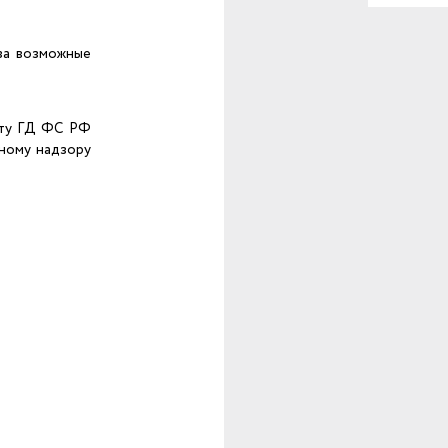
за возможные
оту ГД ФС РФ
мному надзору