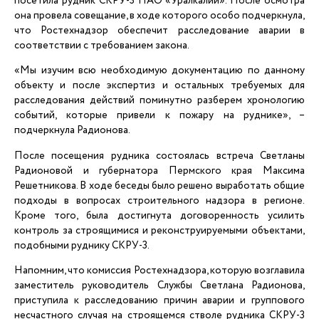
посетила рудник СКРУ-3 ПАО «Уралкалий». После осмотра
она провела совещание, в ходе которого особо подчеркнула,
что Ростехнадзор обеспечит расследование аварии в
соответствии с требованием закона.
«Мы изучим всю необходимую документацию по данному
объекту и после экспертиз и остальных требуемых для
расследования действий поминутно разберем хронологию
событий, которые привели к пожару на руднике», –
подчеркнула Радионова.
После посещения рудника состоялась встреча Светланы
Радионовой и губернатора Пермского края Максима
Решетникова. В ходе беседы было решено выработать общие
подходы в вопросах строительного надзора в регионе.
Кроме того, была достигнута договоренность усилить
контроль за строящимися и реконструируемыми объектами,
подобными руднику СКРУ-3.
Напомним, что комиссия Ростехнадзора, которую возглавила
заместитель руководитель Службы Светлана Радионова,
приступила к расследованию причин аварии и группового
несчастного случая на строящемся стволе рудника СКРУ-3